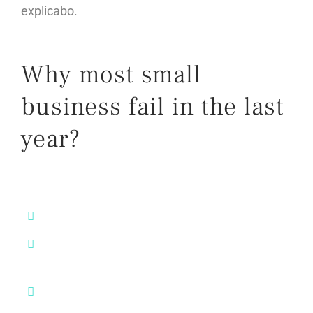
explicabo.
Why most small
business fail in the last
year?
Lorem ipsum dolor sit amet, consectetur
Adipisicing elit, sed do eiusmod tempor
incididunt
Labore et dolore magna aliqua. Ut enim ad
minim veniam.