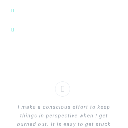
Ulla laboris nisi ut aliquip ex ea commodo
consequat.
Aute irure dolor in reprehenderit in voluptate
I make a conscious effort to keep
things in perspective when I get
burned out. It is easy to get stuck