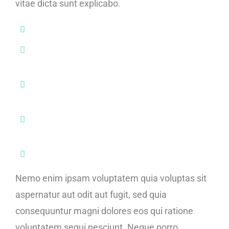
vitae dicta sunt explicabo.
Lorem ipsum dolor sit amet, consectetur
Adipisicing elit, sed do eiusmod tempor
incididunt
Labore et dolore magna aliqua. Ut enim ad
minim veniam.
Ulla laboris nisi ut aliquip ex ea commodo
consequat.
Aute irure dolor in reprehenderit in voluptate
Nemo enim ipsam voluptatem quia voluptas sit
aspernatur aut odit aut fugit, sed quia
consequuntur magni dolores eos qui ratione
voluptatem sequi nesciunt. Neque porro