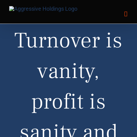
Skip
to
content
Turnover is
vanity,
profit is
sanity and